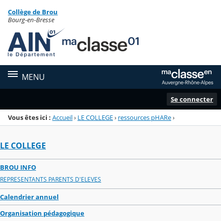
Panneau de gestion des cookies
Collège de Brou
Menu de la rubrique
Contenu
Bourg-en-Bresse
MENU
Se connecter
Vous êtes ici :
Accueil
›
LE COLLEGE
›
ressources pHARe
›
LE COLLEGE
BROU INFO
REPRESENTANTS PARENTS D'ELEVES
Calendrier annuel
Organisation pédagogique