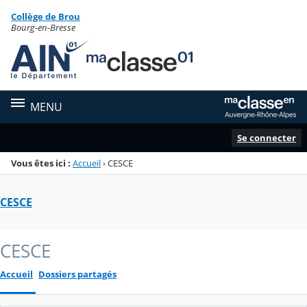
Panneau de gestion des cookies
Collège de Brou
Menu de la rubrique
Contenu
Bourg-en-Bresse
MENU
Se connecter
Vous êtes ici :
Accueil
›
CESCE
CESCE
CESCE
Accueil
Dossiers partagés