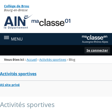
Panneau de gestion des cookies
Collège de Brou
Menu de la rubrique
Contenu
Bourg-en-Bresse
MENU
Se connecter
Vous êtes ici :
Accueil
›
Activités sportives
›
Blog
Activités sportives
AS site privé
Activités sportives