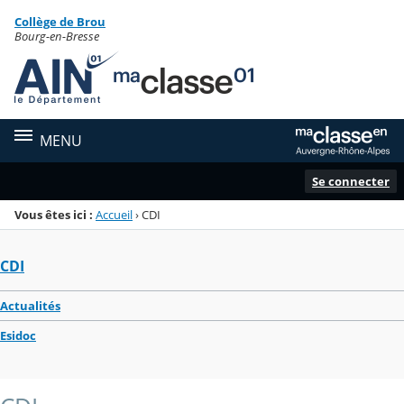
Panneau de gestion des cookies
Collège de Brou
Menu de la rubrique
Contenu
Bourg-en-Bresse
MENU
Se connecter
Vous êtes ici :
Accueil
›
CDI
CDI
Actualités
Esidoc