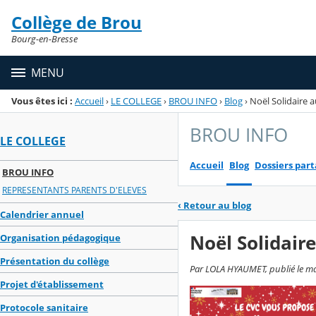
Panneau de gestion des cookies
Collège de Brou
Menu de la rubrique
Contenu
Bourg-en-Bresse
MENU
Vous êtes ici :
Accueil
›
LE COLLEGE
›
BROU INFO
›
Blog
›
Noël Solidaire 
BROU INFO
LE COLLEGE
Accueil
Blog
Dossiers par
BROU INFO
REPRESENTANTS PARENTS D'ELEVES
‹
Retour au blog
Calendrier annuel
Noël Solidair
Organisation pédagogique
Présentation du collège
Par LOLA HYAUMET, publié le ma
Projet d'établissement
Protocole sanitaire