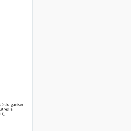
dé d’organiser
utres la
H),