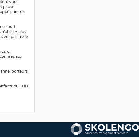
aitent vous
et pause
eloppé dans un
 de sport,
 n’utilisez plus
vent pas lire le
rez, en
 confirez aux
ienne, porteurs,
 enfants du CHH.