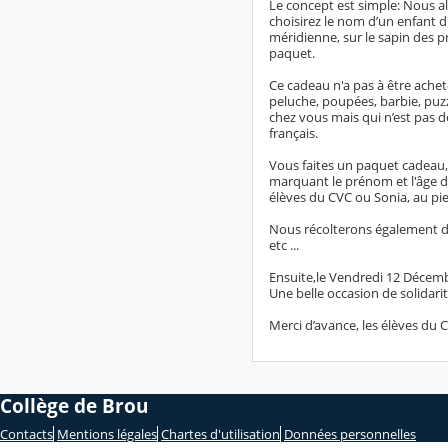
Le concept est simple: Nous all
choisirez le nom d’un enfant d
méridienne, sur le sapin des 
paquet.
Ce cadeau n'a pas à être acheté 
peluche, poupées, barbie, puzzl
chez vous mais qui n’est pas dé
français.
Vous faites un paquet cadeau,
marquant le prénom et l'âge de
élèves du CVC ou Sonia, au pi
Nous récolterons également des
etc ...
Ensuite,le Vendredi 12 Décemb
Une belle occasion de solidari
Merci d’avance, les élèves du 
Collège de Brou
Contacts
Mentions légales
Chartes d'utilisation
Données personnelles