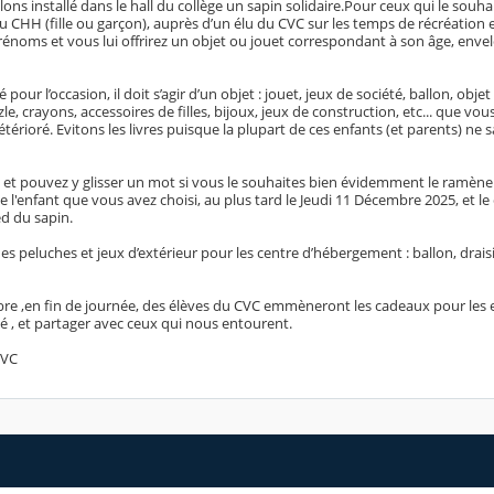
ons installé dans le hall du collège un sapin solidaire.Pour ceux qui le souh
u CHH (fille ou garçon), auprès d’un élu du CVC sur les temps de récréation 
prénoms et vous lui offrirez un objet ou jouet correspondant à son âge, env
pour l’occasion, il doit s’agir d’un objet : jouet, jeux de société, ballon, objet
e, crayons, accessoires de filles, bijoux, jeux de construction, etc... que vous
térioré. Evitons les livres puisque la plupart de ces enfants (et parents) ne sa
 et pouvez y glisser un mot si vous le souhaites bien évidemment le ramène
 l'enfant que vous avez choisi, au plus tard le Jeudi 11 Décembre 2025, et le
ed du sapin.
 peluches et jeux d’extérieur pour les centre d’hébergement : ballon, drais
re ,en fin de journée, des élèves du CVC emmèneront les cadeaux pour les
té , et partager avec ceux qui nous entourent.
CVC