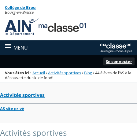
Panneau de gestion des cookies
Collège de Brou
Menu de la rubrique
Contenu
Bourg-en-Bresse
MENU
Se connecter
Vous êtes ici :
Accueil
›
Activités sportives
›
Blog
›
44 élèves de l'AS à la
découverte du ski de fond!
Activités sportives
AS site privé
Activités sportives