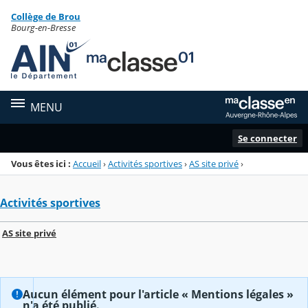
Panneau de gestion des cookies
Collège de Brou
Menu de la rubrique
Contenu
Bourg-en-Bresse
MENU
Se connecter
Vous êtes ici :
Accueil
›
Activités sportives
›
AS site privé
›
Activités sportives
AS site privé
Aucun élément pour l'article « Mentions légales »
n'a été publié.