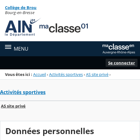
Panneau de gestion des cookies
Collège de Brou
Menu de la rubrique
Contenu
Bourg-en-Bresse
MENU
Se connecter
Vous êtes ici :
Accueil
›
Activités sportives
›
AS site privé
›
Activités sportives
AS site privé
Données personnelles